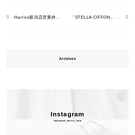
Harriss新潟店営業終了のお知らせ
「STELLA CIFFON」 POP-UP SHOP at Harriss新潟
Archives
Instagram
@kaneman_harriss_insta