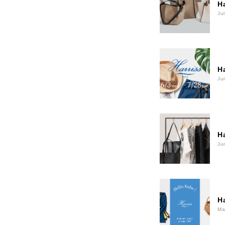
H
Ju
H
Ju
H
Ju
H
Ma