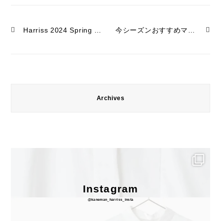
Harriss 2024 Spring & Summer Collection
今シーズンおすすめマフラー！
Archives
Instagram
@kaneman_harriss_insta