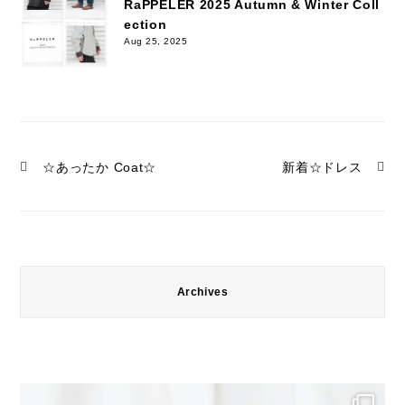
RaPPELER 2025 Autumn & Winter Coll
ection
Aug 25, 2025
☆あったか Coat☆
新着☆ドレス
Archives